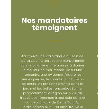
Nos mandataires
témoignent
in de
Rien de tel que le témoignage d’une de
« De l
lance
mes clientes : « J'avais contacté
une age
onner
plusieurs agences afin de vendre un
de sa 
 une
studio situé dans le 8eme refait à neuf
une r
les
et j’étais à la recherche d’un 3 pièces.
les au
isson
Je me suis adressée à plusieurs
accord
ns le
agences situées dans le quartier
aime
Villiers, car c'est là que j'avais l'intention
j’ai
d'acheter un appartement ; aucune des
ns le
agences contactées n'avait donné
Au
suite à ma demande, sans doute n'ont-
vé le
elles pas pris au sérieux ma requête.