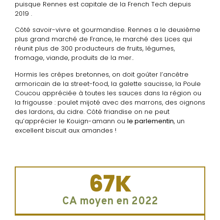
puisque Rennes est capitale de la French Tech depuis
2019 .
Côté savoir-vivre et gourmandise. Rennes a le deuxième
plus grand marché de France, le marché des Lices qui
réunit plus de 300 producteurs de fruits, légumes,
fromage, viande, produits de la mer..
Hormis les crêpes bretonnes, on doit goûter l’ancêtre
armoricain de la street-food, la galette saucisse, la Poule
Coucou appréciée à toutes les sauces dans la région ou
la frigousse : poulet mijoté avec des marrons, des oignons
des lardons, du cidre. Côté friandise on ne peut
qu’apprécier le Kouign-amann ou
le parlementin
, un
excellent biscuit aux amandes !
67
K
CA moyen en 2022