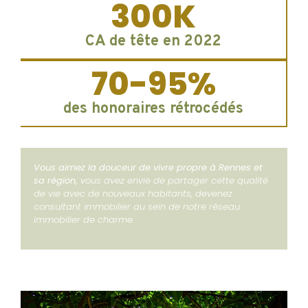
300
K
CA de tête en 2022
70-
95
%
des honoraires rétrocédés
Vous aimez la douceur de vivre propre à Rennes et
sa région,
vous avez envie de partager cette qualité
de vie avec de nouveaux habitants, devenez
consultant immobilier au sein de notre réseau
immobilier de charme.