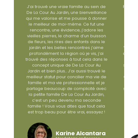
in de
Rien de tel que le témoignage d’une de
« De l
lance
mes clientes : « J'avais contacté
une age
onner
plusieurs agences afin de vendre un
de sa 
 une
studio situé dans le 8eme refait à neuf
une r
les
et j’étais à la recherche d’un 3 pièces.
les au
isson
Je me suis adressée à plusieurs
accord
ns le
agences situées dans le quartier
aime
Villiers, car c'est là que j'avais l'intention
j’ai
d'acheter un appartement ; aucune des
ns le
agences contactées n'avait donné
Au
suite à ma demande, sans doute n'ont-
vé le
elles pas pris au sérieux ma requête.
ie de
Cécile Tournois m’a été recommandée
t je
et j’ai beaucoup apprécié, elle a la
avec
seule à me donner un rendez-vous afin
din,
de visiter et estimer mon studio. Non
de
seulement il a été vendu très
cela
rapidement et au prix et elle a
ez !
également trouvé l’appartement de
mes rêves, dans le bon quartier et
même dans ma rue préférée
ara