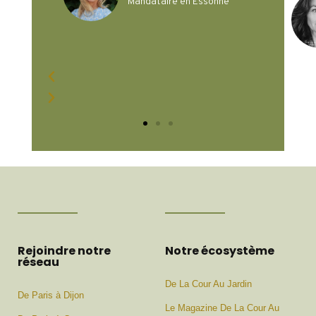
ne
Cécile Tournois
Mandataire à Paris
Rejoindre notre
Notre écosystème
réseau
De La Cour Au Jardin
De Paris à Dijon
Le Magazine De La Cour Au