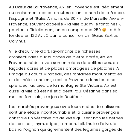
Au Cœur de La Provence,
Aix-en-Provence est idéalement
au croisement des autoroutes reliant le nord de la France,
l’Espagne et l’Italie. A moins de 30 km de Marseille, Aix-en-
Provence, souvent appelée « la ville aux mille fontaines »,
pourtant officiellement, on en compte que 250
! a été
fondée en 122 Av JC par le consul romain Gaius Sextius
Calvinus.
Ville d’eau, ville d’art, rayonnante de richesses
architecturales aux nuances de pierre dorée, Aix-en-
Provence séduit avec son entrelacs de petites rues, de
façades ocres et de places ombragées de platanes. A
l’image du cours Mirabeau, des fontaines monumentales
et des hôtels anciens, c’est la Provence dans toute sa
splendeur au pied de la montagne Ste Victoire. Aix est
aussi la ville où est né et a peint Paul Cézanne dans sa
maison familiale, le « jas de Bouffan ».
Les marchés provençaux avec leurs nuées de calissons
sont une étape incontournable et la cuisine provençale
constitue un véritable art de vivre qui sent bon les herbes
des collines, thym, origan, romarin, l’ail, l’huile d’olive, le
basilic, l’oignon qui agrémentent des légumes gorgés de