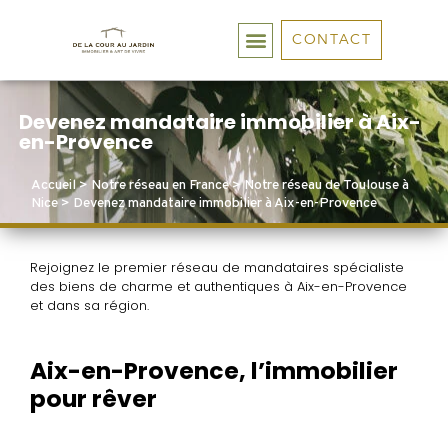
CONTACT
Devenez mandataire immobilier à Aix-
en-Provence
Accueil
>
Notre réseau en France
>
Notre réseau de Toulouse à
Nice
>
Devenez mandataire immobilier à Aix-en-Provence
Rejoignez le premier réseau de mandataires spécialiste
des biens de charme et authentiques à Aix-en-Provence
et dans sa région.
Aix-en-Provence, l’immobilier
pour rêver